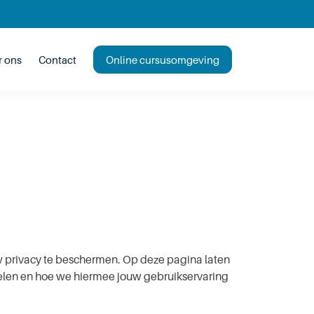
r ons
Contact
Online cursusomgeving
jouw privacy te beschermen. Op deze pagina laten
 en hoe we hiermee jouw ge­bruik­s­er­va­ring