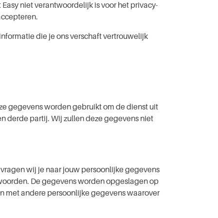
sy niet ver­ant­woor­de­lijk is voor het pri­va­cy­
 accepteren.
nformatie die je ons verschaft ver­trou­we­lijk
Deze gegevens worden gebruikt om de dienst uit
 derde partij. Wij zullen deze gegevens niet
ragen wij je naar jouw per­soon­lij­ke gegevens
ant­woor­den. De gegevens worden opgeslagen op
en met andere per­soon­lij­ke gegevens waarover