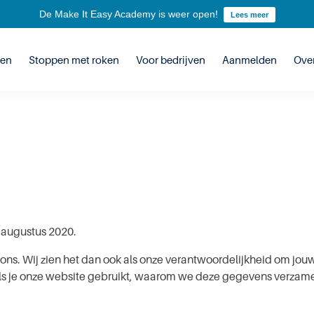
De Make It Easy Academy is weer open!
Lees meer
len
Stoppen met roken
Voor bedrijven
Aanmelden
Ove
3 augustus 2020.
n ons. Wij zien het dan ook als onze ver­ant­woor­de­lijk­heid om 
 je onze website gebruikt, waarom we deze gegevens verzamelen