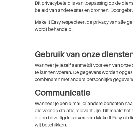
Dit pri­va­cy­be­leid is van toepassing op de diens
be­leid van andere sites en bronnen. Door gebru
Make It Easy res­pec­teert de privacy van alle geb
wordt behandeld.
​
Gebruik van onze dienste
Wanneer je jezelf aanmeldt voor een van onze d
te kunnen voeren. De gegevens worden opgeslag
combineren met andere per­soon­lij­ke gegeven
Communicatie
Wanneer je een e-mail of andere berichten naar 
die voor de situatie relevant zijn. Dit maakt 
eigen beveiligde servers van Make It Easy of d
wij beschikken.