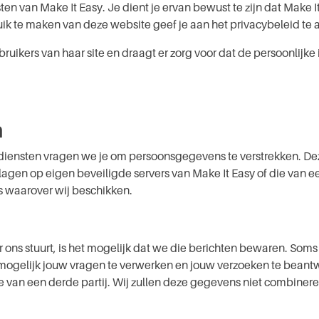
ten van Make It Easy. Je dient je ervan bewust te zijn dat Make It Ea
ik te maken van deze website geef je aan het pri­va­cy­be­leid te
ruikers van haar site en draagt er zorg voor dat de per­soon­lij­ke i
n
iensten vragen we je om per­soons­ge­ge­vens te ver­strek­ken. 
en op eigen beveiligde servers van Make It Easy of die van een
s waarover wij beschikken.
ons stuurt, is het mogelijk dat we die berichten bewaren. Soms v
het mogelijk jouw vragen te verwerken en jouw verzoeken te be­
ie van een derde partij. Wij zullen deze gegevens niet combiner